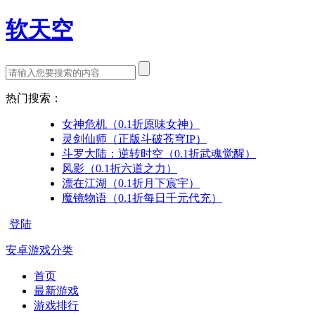
软天空
热门搜索：
女神危机（0.1折原味女神）
灵剑仙师（正版斗破苍穹IP）
斗罗大陆：逆转时空（0.1折武魂觉醒）
风影（0.1折六道之力）
漂在江湖（0.1折月下宸宇）
魔镜物语（0.1折每日千元代充）
登陆
安卓游戏分类
首页
最新游戏
游戏排行