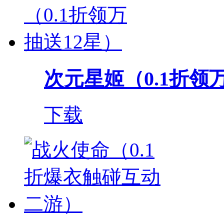
次元星姬（0.1折领
下载