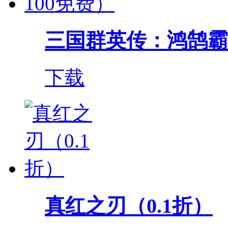
三国群英传：鸿鹄霸业（
下载
真红之刃（0.1折）