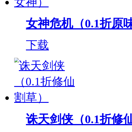
女神危机（0.1折原
下载
诛天剑侠（0.1折修