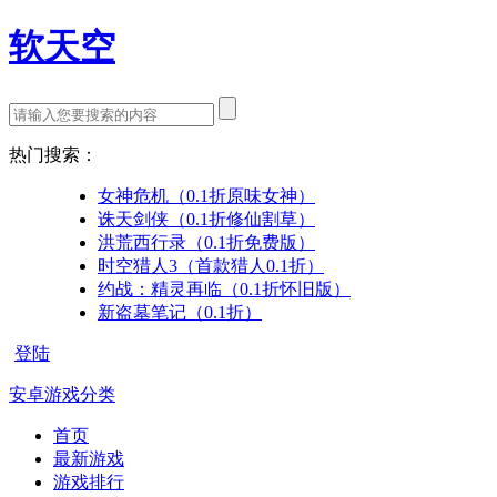
软天空
热门搜索：
女神危机（0.1折原味女神）
诛天剑侠（0.1折修仙割草）
洪荒西行录（0.1折免费版）
时空猎人3（首款猎人0.1折）
约战：精灵再临（0.1折怀旧版）
新盗墓笔记（0.1折）
登陆
安卓游戏分类
首页
最新游戏
游戏排行