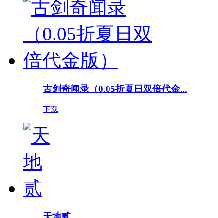
古剑奇闻录（0.05折夏日双倍代金...
下载
天地贰