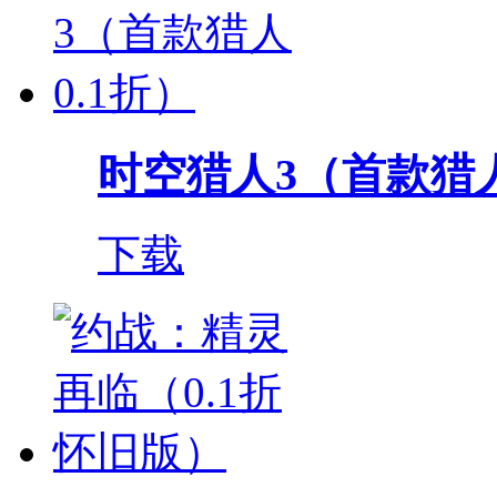
时空猎人3（首款猎人
下载