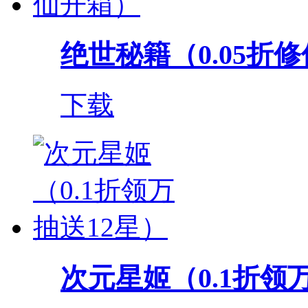
绝世秘籍（0.05折
下载
次元星姬（0.1折领