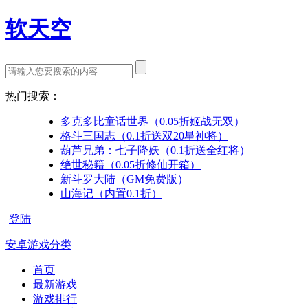
软天空
热门搜索：
多克多比童话世界（0.05折姬战无双）
格斗三国志（0.1折送双20星神将）
葫芦兄弟：七子降妖（0.1折送全红将）
绝世秘籍（0.05折修仙开箱）
新斗罗大陆（GM免费版）
山海记（内置0.1折）
登陆
安卓游戏分类
首页
最新游戏
游戏排行