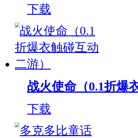
下载
战火使命（0.1折爆衣
下载