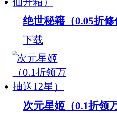
绝世秘籍（0.05折
下载
次元星姬（0.1折领