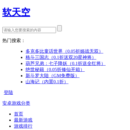
软天空
热门搜索：
多克多比童话世界（0.05折姬战无双）
格斗三国志（0.1折送双20星神将）
葫芦兄弟：七子降妖（0.1折送全红将）
绝世秘籍（0.05折修仙开箱）
新斗罗大陆（GM免费版）
山海记（内置0.1折）
登陆
安卓游戏分类
首页
最新游戏
游戏排行