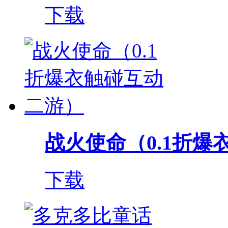
下载
战火使命（0.1折爆衣
下载