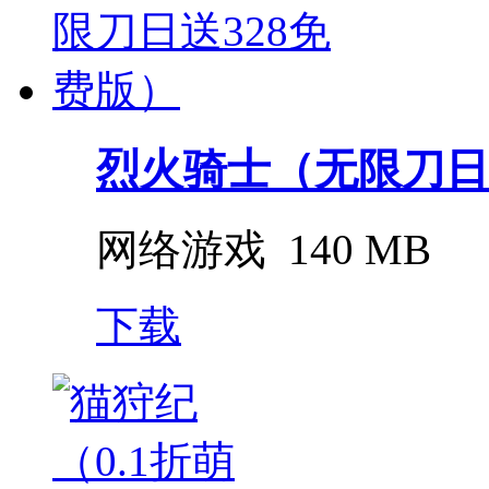
烈火骑士（无限刀日
网络游戏
140 MB
下载