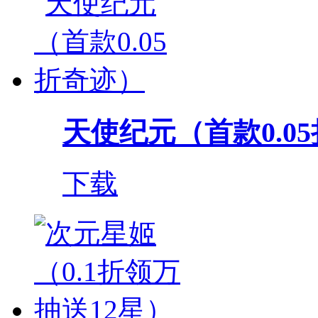
天使纪元（首款0.0
下载