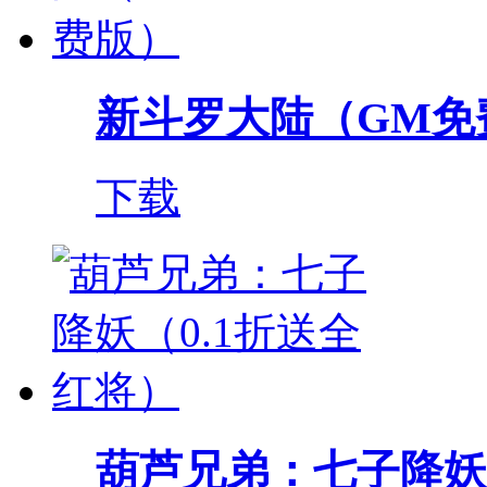
新斗罗大陆（GM免
下载
葫芦兄弟：七子降妖（0