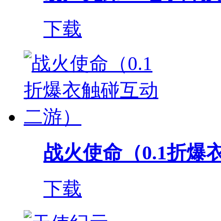
下载
战火使命（0.1折爆衣
下载