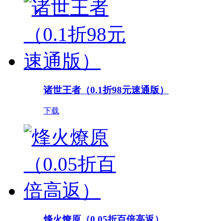
诸世王者（0.1折98元速通版）
下载
烽火燎原（0.05折百倍高返）