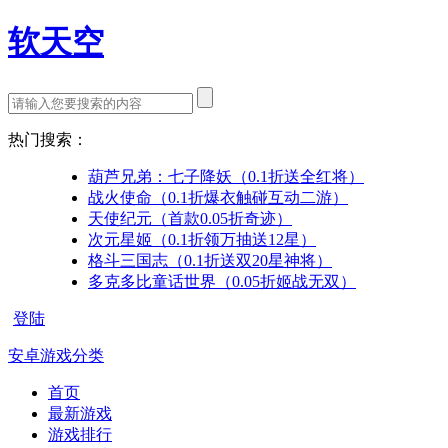
软天空
热门搜索：
葫芦兄弟：七子降妖（0.1折送全红将）
战火使命（0.1折爆衣触碰互动二游）
天使纪元（首款0.05折奇迹）
次元星姬（0.1折领万抽送12星）
格斗三国志（0.1折送双20星神将）
多克多比童话世界（0.05折姬战无双）
登陆
安卓游戏分类
首页
最新游戏
游戏排行