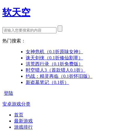
软天空
热门搜索：
女神危机（0.1折原味女神）
诛天剑侠（0.1折修仙割草）
洪荒西行录（0.1折免费版）
时空猎人3（首款猎人0.1折）
约战：精灵再临（0.1折怀旧版）
新盗墓笔记（0.1折）
登陆
安卓游戏分类
首页
最新游戏
游戏排行