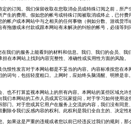
特定的订阅。我们保留收取在您取消会员或特殊订阅之前，所产
所产生的费用。假如您的帐号或特殊订阅被取消或终止，已付费
您的帐户或本网站中与之相关的任何事物（例如分数、游戏货币
站有拖缴或未付款或跟本网站有未解决的纠纷的帐号，必须等到
有您在我们的服务上能看到的材料和信息。我们、我们的会员、我
要自己承担在本网站上找到内容完整性、准确性或实用性方面的风险。
及仇恨性发言对于本网站都是不妥当的内容。内容标准按您在本
烈的词句，包括轻度粗口。上网时，应始终头脑清醒、明辨是非
会、也不打算监视本网站上的所有内容。本网站的某些区域允许
向我们本网站的工作人员或其它玩家提问，对于学习如何使用这
诉部门。对于您或其它用户在服务上交流的内容，我们没有同意
留删除令我们反感内容的权利。此权利是我们全自主的、决定性
您。如果这是严重的违规或者您以前已经违反过我们的规则，那