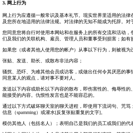
3. 网上行为
网上行为应遵循一般常识及基本礼节。现实世界里适用的法律
及您所在地适用的法律法规。对法律的无知不能成为托辞。对
您同意您将自行对使用本网站和在服务上的所有交流和活动，
们及我们的关联机构、雇员、管理人员和董事受到损害；如有
如果您（或者其他人使用您的帐户）从事以下行为，则被视为
张贴、发送、助长、或散布非法内容；
骚扰、恐吓、为难其他会员或访客，或做出任何令其厌恶的事
同意某人的观点，请对事不要对人。
发送以下内容或助长以下内容的散布，即伤害性的、侮辱性的
能接受的内容。仇恨性发言也是不能容忍的。
通过以下方式破坏聊天室的聊天进程，即使用下流词句、咒骂；反
信息（spamming）或灌水[反复张贴重复的文字]。
模仿其他人（包括名人）；表明自己是我们的员工或我们的代