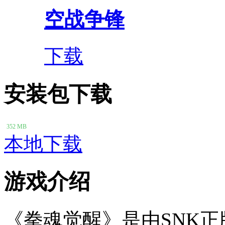
空战争锋
下载
安装包下载
352 MB
本地下载
游戏介绍
《拳魂觉醒》是由SNK