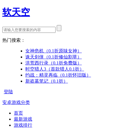
软天空
热门搜索：
女神危机（0.1折原味女神）
诛天剑侠（0.1折修仙割草）
洪荒西行录（0.1折免费版）
时空猎人3（首款猎人0.1折）
约战：精灵再临（0.1折怀旧版）
新盗墓笔记（0.1折）
登陆
安卓游戏分类
首页
最新游戏
游戏排行