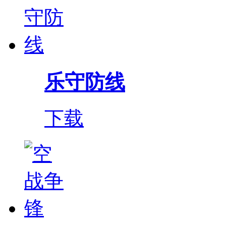
乐守防线
下载