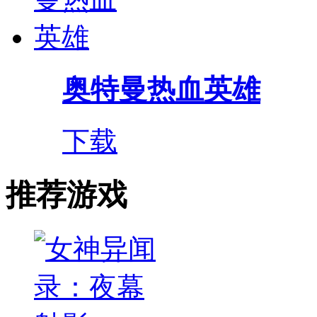
奥特曼热血英雄
下载
推荐游戏