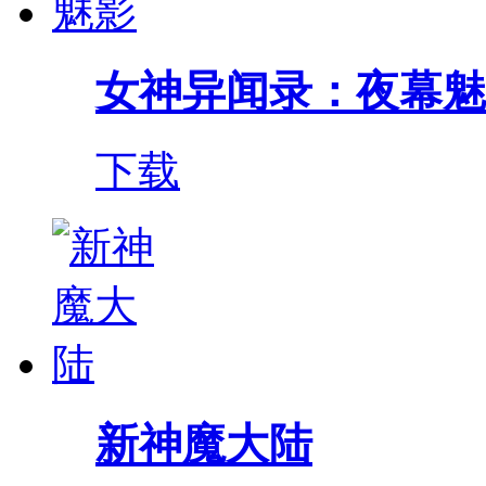
女神异闻录：夜幕魅
下载
新神魔大陆