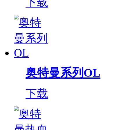
下载
奥特曼系列OL
下载