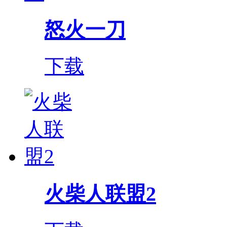
怒火一刀
下载
火柴人联盟2