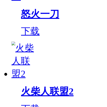
怒火一刀
下载
火柴人联盟2