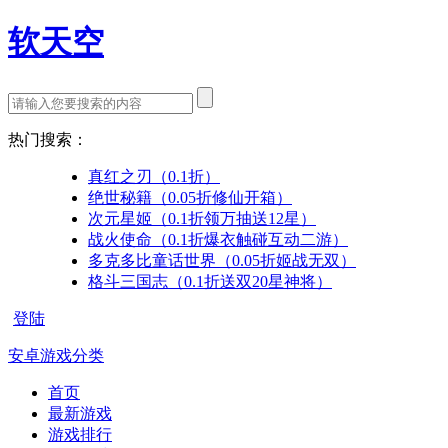
软天空
热门搜索：
真红之刃（0.1折）
绝世秘籍（0.05折修仙开箱）
次元星姬（0.1折领万抽送12星）
战火使命（0.1折爆衣触碰互动二游）
多克多比童话世界（0.05折姬战无双）
格斗三国志（0.1折送双20星神将）
登陆
安卓游戏分类
首页
最新游戏
游戏排行