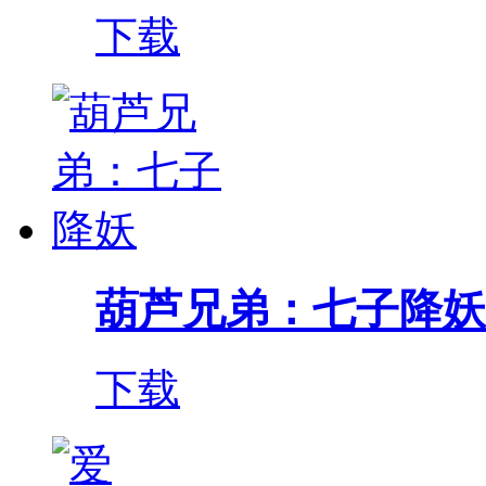
下载
葫芦兄弟：七子降妖
下载