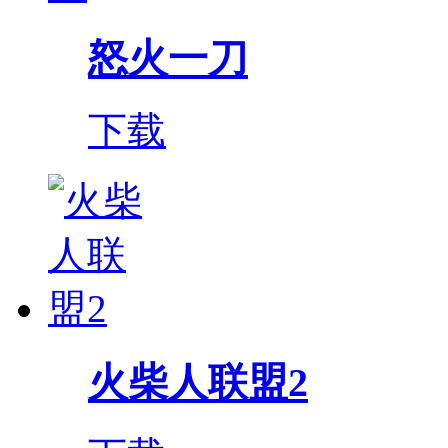
怒火一刀
下载
火柴人联盟2