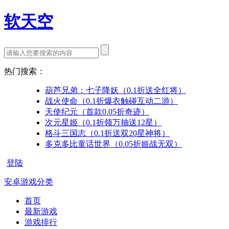
软天空
热门搜索：
葫芦兄弟：七子降妖（0.1折送全红将）
战火使命（0.1折爆衣触碰互动二游）
天使纪元（首款0.05折奇迹）
次元星姬（0.1折领万抽送12星）
格斗三国志（0.1折送双20星神将）
多克多比童话世界（0.05折姬战无双）
登陆
安卓游戏分类
首页
最新游戏
游戏排行