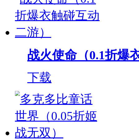
战火使命（0.1折爆衣
下载