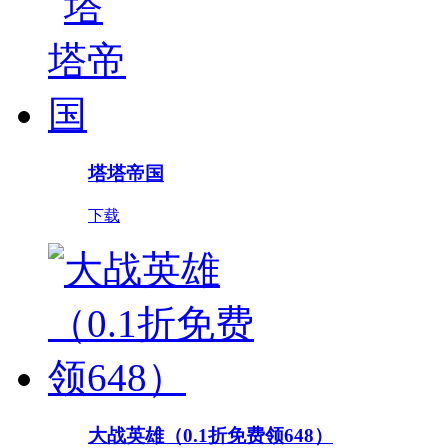
塔塔帝国
下载
大战英雄（0.1折免费领648）