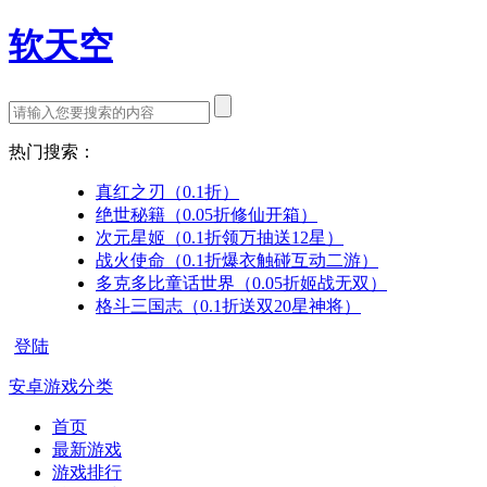
软天空
热门搜索：
真红之刃（0.1折）
绝世秘籍（0.05折修仙开箱）
次元星姬（0.1折领万抽送12星）
战火使命（0.1折爆衣触碰互动二游）
多克多比童话世界（0.05折姬战无双）
格斗三国志（0.1折送双20星神将）
登陆
安卓游戏分类
首页
最新游戏
游戏排行