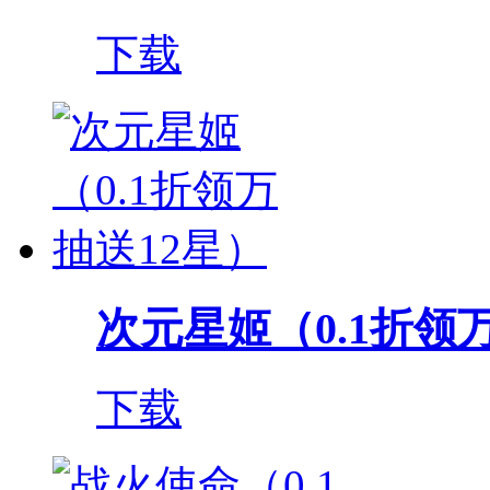
下载
次元星姬（0.1折领
下载