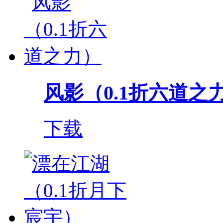
风影（0.1折六道之
下载