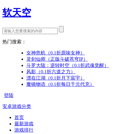
软天空
热门搜索：
女神危机（0.1折原味女神）
灵剑仙师（正版斗破苍穹IP）
斗罗大陆：逆转时空（0.1折武魂觉醒）
风影（0.1折六道之力）
漂在江湖（0.1折月下宸宇）
魔镜物语（0.1折每日千元代充）
登陆
安卓游戏分类
首页
最新游戏
游戏排行