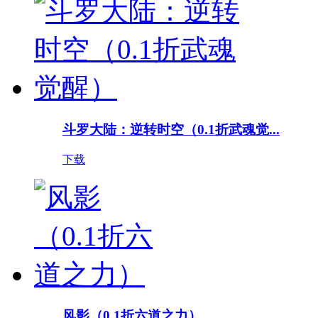
斗罗大陆：逆转时空（0.1折武魂觉...
下载
风影（0.1折六道之力）