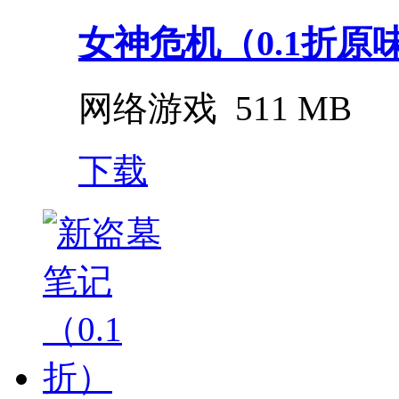
女神危机（0.1折原
网络游戏
511 MB
下载