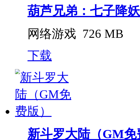
葫芦兄弟：七子降妖（0
网络游戏
726 MB
下载
新斗罗大陆（GM免