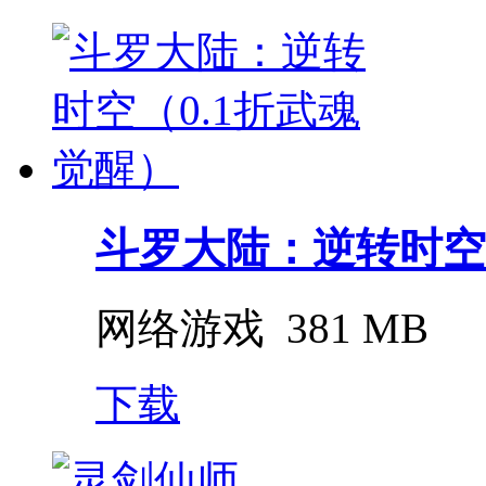
斗罗大陆：逆转时空（0
网络游戏
381 MB
下载