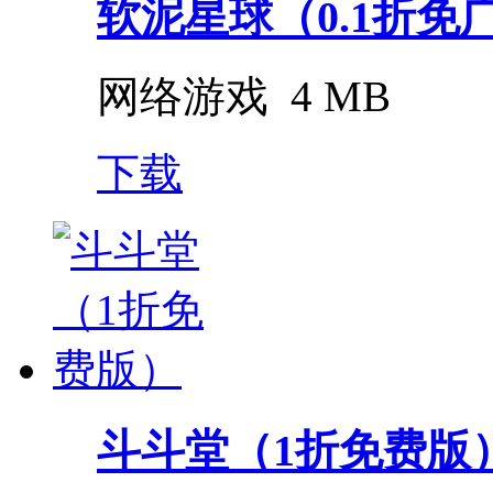
软泥星球（0.1折免
网络游戏
4 MB
下载
斗斗堂（1折免费版