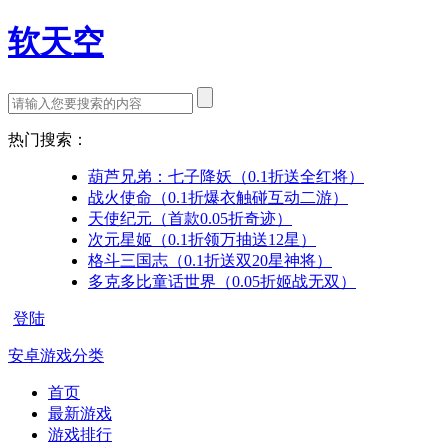
软天空
热门搜索：
葫芦兄弟：七子降妖（0.1折送全红将）
战火使命（0.1折爆衣触碰互动二游）
天使纪元（首款0.05折奇迹）
次元星姬（0.1折领万抽送12星）
格斗三国志（0.1折送双20星神将）
多克多比童话世界（0.05折姬战无双）
登陆
安卓游戏分类
首页
最新游戏
游戏排行