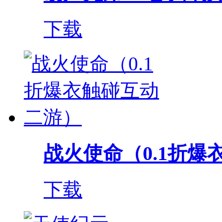
下载
战火使命（0.1折爆衣
下载