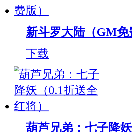
新斗罗大陆（GM免
下载
葫芦兄弟：七子降妖（0