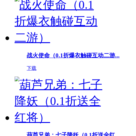
战火使命（0.1折爆衣触碰互动二游...
下载
葫芦兄弟：七子降妖（0.1折送全红...