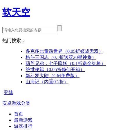
软天空
热门搜索：
多克多比童话世界（0.05折姬战无双）
格斗三国志（0.1折送双20星神将）
葫芦兄弟：七子降妖（0.1折送全红将）
绝世秘籍（0.05折修仙开箱）
新斗罗大陆（GM免费版）
山海记（内置0.1折）
登陆
安卓游戏分类
首页
最新游戏
游戏排行