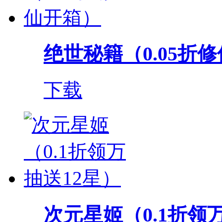
绝世秘籍（0.05折
下载
次元星姬（0.1折领