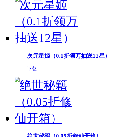
次元星姬（0.1折领万抽送12星）
下载
绝世秘籍（0.05折修仙开箱）