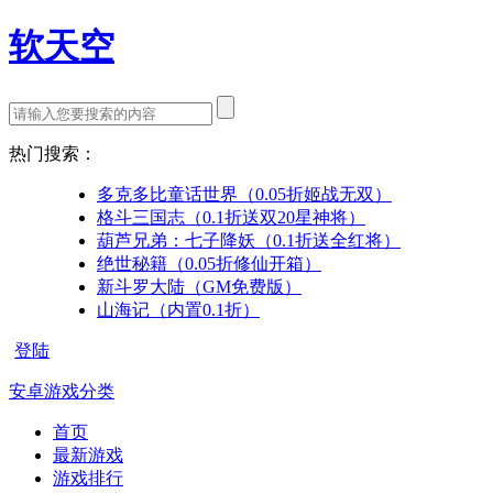
软天空
热门搜索：
多克多比童话世界（0.05折姬战无双）
格斗三国志（0.1折送双20星神将）
葫芦兄弟：七子降妖（0.1折送全红将）
绝世秘籍（0.05折修仙开箱）
新斗罗大陆（GM免费版）
山海记（内置0.1折）
登陆
安卓游戏分类
首页
最新游戏
游戏排行