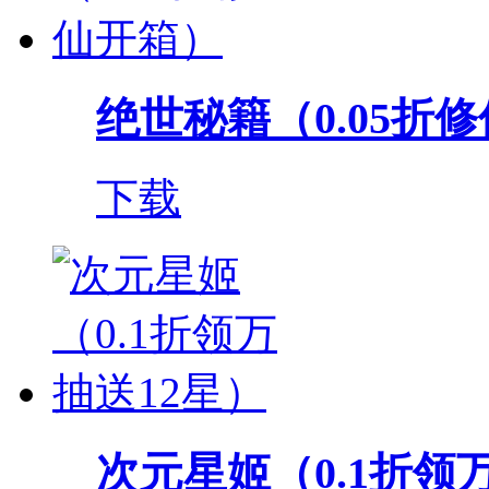
绝世秘籍（0.05折
下载
次元星姬（0.1折领