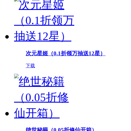
次元星姬（0.1折领万抽送12星）
下载
绝世秘籍（0.05折修仙开箱）