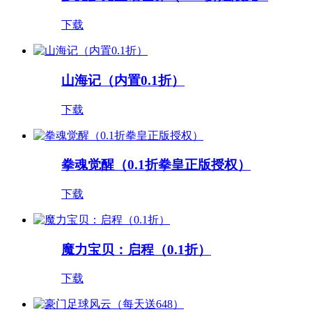
下载
山海记（内置0.1折）
下载
拳魂觉醒（0.1折拳皇正版授权）
下载
魔力宝贝：启程（0.1折）
下载