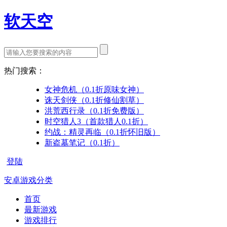
软天空
热门搜索：
女神危机（0.1折原味女神）
诛天剑侠（0.1折修仙割草）
洪荒西行录（0.1折免费版）
时空猎人3（首款猎人0.1折）
约战：精灵再临（0.1折怀旧版）
新盗墓笔记（0.1折）
登陆
安卓游戏分类
首页
最新游戏
游戏排行