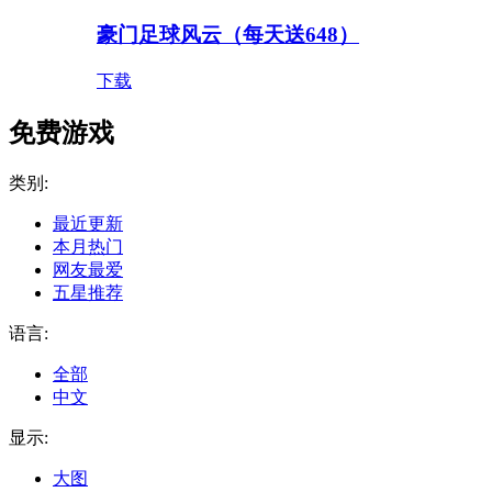
豪门足球风云（每天送648）
下载
免费游戏
类别:
最近更新
本月热门
网友最爱
五星推荐
语言:
全部
中文
显示:
大图