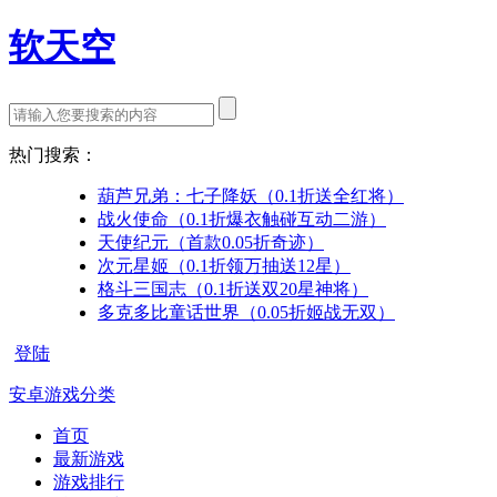
软天空
热门搜索：
葫芦兄弟：七子降妖（0.1折送全红将）
战火使命（0.1折爆衣触碰互动二游）
天使纪元（首款0.05折奇迹）
次元星姬（0.1折领万抽送12星）
格斗三国志（0.1折送双20星神将）
多克多比童话世界（0.05折姬战无双）
登陆
安卓游戏分类
首页
最新游戏
游戏排行