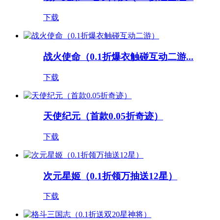
下载
战火使命（0.1折爆衣触碰互动二游...
下载
天使纪元（首款0.05折奇迹）
下载
次元星姬（0.1折领万抽送12星）
下载