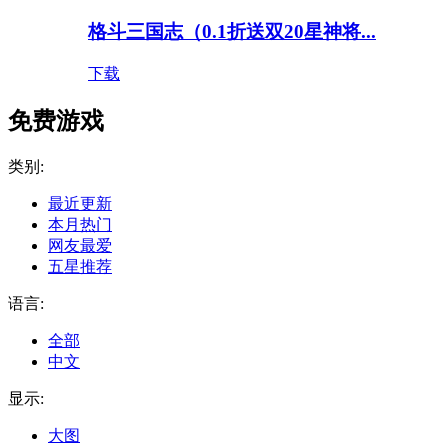
格斗三国志（0.1折送双20星神将...
下载
免费游戏
类别:
最近更新
本月热门
网友最爱
五星推荐
语言:
全部
中文
显示:
大图