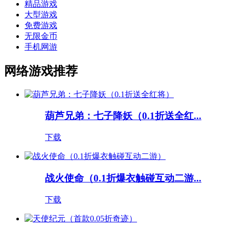
精品游戏
大型游戏
免费游戏
无限金币
手机网游
网络游戏推荐
葫芦兄弟：七子降妖（0.1折送全红...
下载
战火使命（0.1折爆衣触碰互动二游...
下载