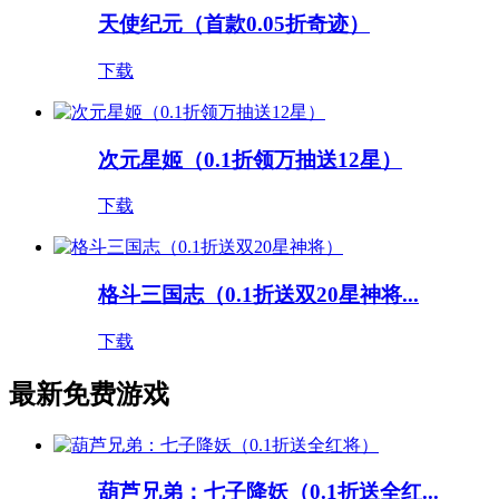
天使纪元（首款0.05折奇迹）
下载
次元星姬（0.1折领万抽送12星）
下载
格斗三国志（0.1折送双20星神将...
下载
最新免费游戏
葫芦兄弟：七子降妖（0.1折送全红...