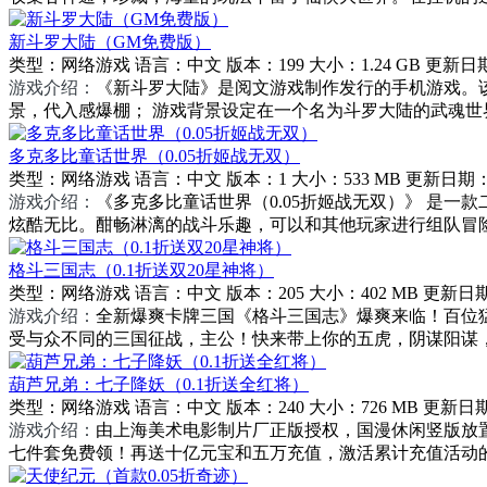
新斗罗大陆（GM免费版）
类型：
网络游戏
语言：
中文
版本：
199
大小：
1.24 GB
更新日
游戏介绍：
《新斗罗大陆》是阅文游戏制作发行的手机游戏。
景，代入感爆棚； 游戏背景设定在一个名为斗罗大陆的武魂世
多克多比童话世界（0.05折姬战无双）
类型：
网络游戏
语言：
中文
版本：
1
大小：
533 MB
更新日期
游戏介绍：
《多克多比童话世界（0.05折姬战无双）》 是
炫酷无比。酣畅淋漓的战斗乐趣，可以和其他玩家进行组队冒
格斗三国志（0.1折送双20星神将）
类型：
网络游戏
语言：
中文
版本：
205
大小：
402 MB
更新日
游戏介绍：
全新爆爽卡牌三国《格斗三国志》爆爽来临！百位
受与众不同的三国征战，主公！快来带上你的五虎，阴谋阳谋
葫芦兄弟：七子降妖（0.1折送全红将）
类型：
网络游戏
语言：
中文
版本：
240
大小：
726 MB
更新日
游戏介绍：
由上海美术电影制片厂正版授权，国漫休闲竖版放置
七件套免费领！再送十亿元宝和五万充值，激活累计充值活动的