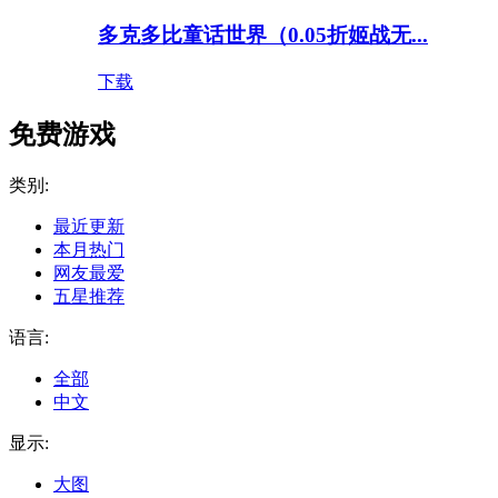
多克多比童话世界（0.05折姬战无...
下载
免费游戏
类别:
最近更新
本月热门
网友最爱
五星推荐
语言:
全部
中文
显示:
大图