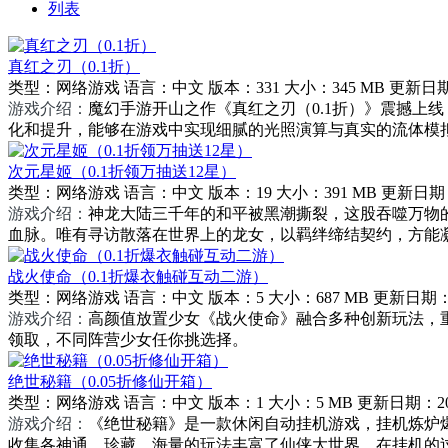
列表
真红之刃（0.1折）
类型：
网络游戏
语言：
中文
版本：
331
大小：
345 MB
更新日
游戏介绍：
魔幻手游开山之作《真红之刃（0.1折）》震撼上
化和提升，能够在游戏中实现细腻的光照演算与真实的流体模拟
次元星姬（0.1折领万抽送12星）
类型：
网络游戏
语言：
中文
版本：
19
大小：
391 MB
更新日期
游戏介绍：
神龙大陆三千年的和平被黑潮撕裂，这股吞噬万物
血脉。唯有寻访散落在世界上的龙女，以羁绊缔结契约，方能凝
战火使命（0.1折爆衣触碰互动二游）
类型：
网络游戏
语言：
中文
版本：
5
大小：
687 MB
更新日期
游戏介绍：
高颜值放置少女《战火使命》融合多种创新玩法，
领取，不同阵营少女任你挑选择。
绝世秘籍（0.05折修仙开箱）
类型：
网络游戏
语言：
中文
版本：
1
大小：
5 MB
更新日期：
2
游戏介绍：
《绝世秘籍》是一款休闲自动挂机游戏，挂机炼炉
收集各神通，珍藏，海量的玩法丰富了仙侠大世界。在挂机的过