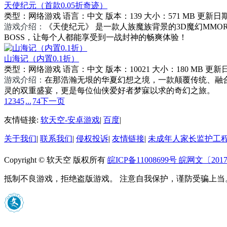
天使纪元（首款0.05折奇迹）
类型：
网络游戏
语言：
中文
版本：
139
大小：
571 MB
更新日
游戏介绍：
《天使纪元》 是一款人族魔族背景的3D魔幻MM
BOSS，让每个人都能享受到一战封神的畅爽体验！
山海记（内置0.1折）
类型：
网络游戏
语言：
中文
版本：
10021
大小：
180 MB
更新
游戏介绍：
在那浩瀚无垠的华夏幻想之境，一款颠覆传统、融
灵的双重盛宴，更是每位仙侠爱好者梦寐以求的奇幻之旅。
1
2
3
4
5
...
74
下一页
友情链接:
软天空-安卓游戏
|
百度
|
关于我们
|
联系我们
|
侵权投诉
|
友情链接
|
未成年人家长监护工
Copyright © 软天空 版权所有
皖ICP备11008699号
皖网文〔2017
抵制不良游戏，拒绝盗版游戏。 注意自我保护，谨防受骗上当