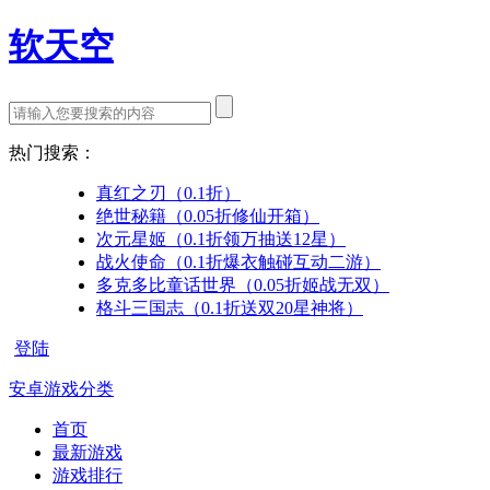
软天空
热门搜索：
真红之刃（0.1折）
绝世秘籍（0.05折修仙开箱）
次元星姬（0.1折领万抽送12星）
战火使命（0.1折爆衣触碰互动二游）
多克多比童话世界（0.05折姬战无双）
格斗三国志（0.1折送双20星神将）
登陆
安卓游戏分类
首页
最新游戏
游戏排行