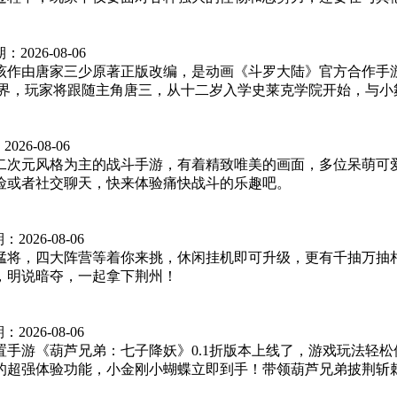
期：
2026-08-06
该作由唐家三少原著正版改编，是动画《斗罗大陆》官方合作手游
界，玩家将跟随主角唐三，从十二岁入学史莱克学院开始，与小舞
：
2026-08-06
一款二次元风格为主的战斗手游，有着精致唯美的画面，多位呆萌
险或者社交聊天，快来体验痛快战斗的乐趣吧。
期：
2026-08-06
猛将，四大阵营等着你来挑，休闲挂机即可升级，更有千抽万抽
，明说暗夺，一起拿下荆州！
期：
2026-08-06
手游《葫芦兄弟：七子降妖》0.1折版本上线了，游戏玩法轻
超强体验功能，小金刚小蝴蝶立即到手！带领葫芦兄弟披荆斩棘，