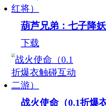
葫芦兄弟：七子降妖（0
下载
战火使命（0.1折爆衣