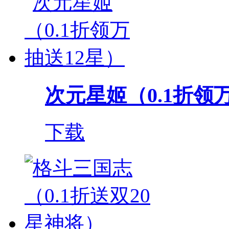
次元星姬（0.1折领
下载