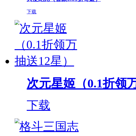
下载
次元星姬（0.1折领
下载