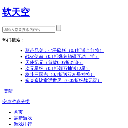
软天空
热门搜索：
葫芦兄弟：七子降妖（0.1折送全红将）
战火使命（0.1折爆衣触碰互动二游）
天使纪元（首款0.05折奇迹）
次元星姬（0.1折领万抽送12星）
格斗三国志（0.1折送双20星神将）
多克多比童话世界（0.05折姬战无双）
登陆
安卓游戏分类
首页
最新游戏
游戏排行