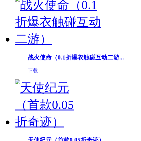
战火使命（0.1折爆衣触碰互动二游...
下载
天使纪元（首款0.05折奇迹）