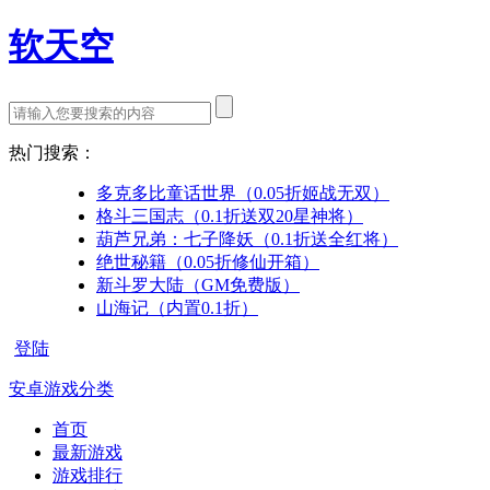
软天空
热门搜索：
多克多比童话世界（0.05折姬战无双）
格斗三国志（0.1折送双20星神将）
葫芦兄弟：七子降妖（0.1折送全红将）
绝世秘籍（0.05折修仙开箱）
新斗罗大陆（GM免费版）
山海记（内置0.1折）
登陆
安卓游戏分类
首页
最新游戏
游戏排行