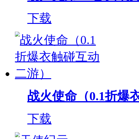
下载
战火使命（0.1折爆衣
下载