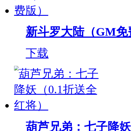
新斗罗大陆（GM免
下载
葫芦兄弟：七子降妖（0