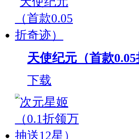
天使纪元（首款0.0
下载