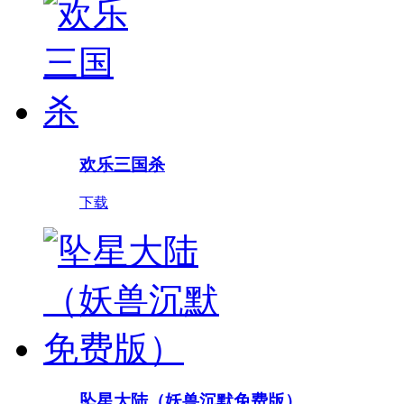
欢乐三国杀
下载
坠星大陆（妖兽沉默免费版）