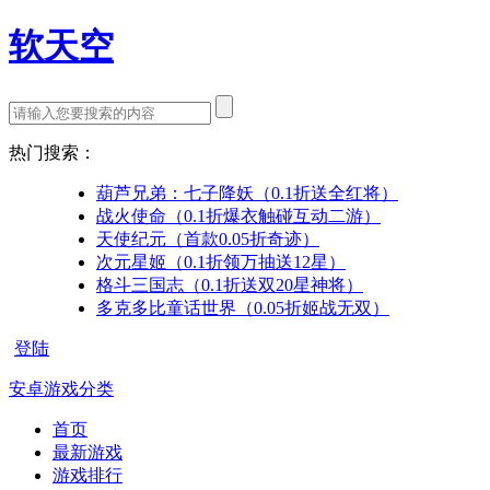
软天空
热门搜索：
葫芦兄弟：七子降妖（0.1折送全红将）
战火使命（0.1折爆衣触碰互动二游）
天使纪元（首款0.05折奇迹）
次元星姬（0.1折领万抽送12星）
格斗三国志（0.1折送双20星神将）
多克多比童话世界（0.05折姬战无双）
登陆
安卓游戏分类
首页
最新游戏
游戏排行