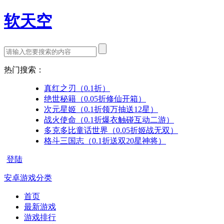
软天空
热门搜索：
真红之刃（0.1折）
绝世秘籍（0.05折修仙开箱）
次元星姬（0.1折领万抽送12星）
战火使命（0.1折爆衣触碰互动二游）
多克多比童话世界（0.05折姬战无双）
格斗三国志（0.1折送双20星神将）
登陆
安卓游戏分类
首页
最新游戏
游戏排行