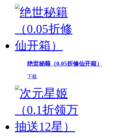
绝世秘籍（0.05折修仙开箱）
下载