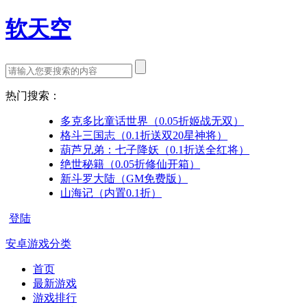
软天空
热门搜索：
多克多比童话世界（0.05折姬战无双）
格斗三国志（0.1折送双20星神将）
葫芦兄弟：七子降妖（0.1折送全红将）
绝世秘籍（0.05折修仙开箱）
新斗罗大陆（GM免费版）
山海记（内置0.1折）
登陆
安卓游戏分类
首页
最新游戏
游戏排行