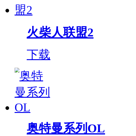
火柴人联盟2
下载
奥特曼系列OL