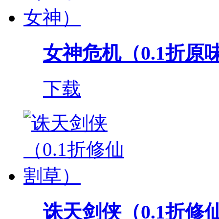
女神危机（0.1折原
下载
诛天剑侠（0.1折修