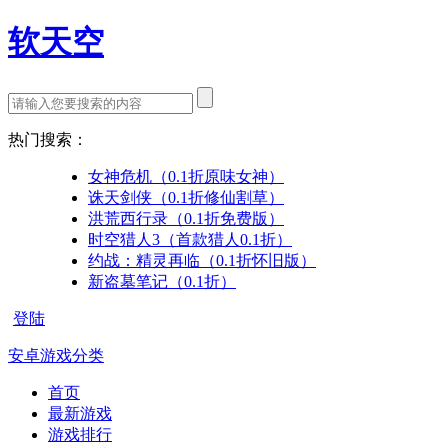
软天空
热门搜索：
女神危机（0.1折原味女神）
诛天剑侠（0.1折修仙割草）
洪荒西行录（0.1折免费版）
时空猎人3（首款猎人0.1折）
约战：精灵再临（0.1折怀旧版）
新盗墓笔记（0.1折）
登陆
安卓游戏分类
首页
最新游戏
游戏排行