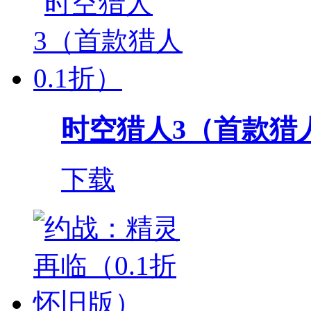
时空猎人3（首款猎人
下载