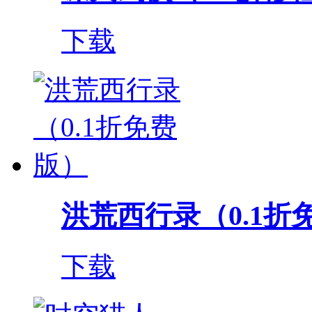
下载
洪荒西行录（0.1折
下载