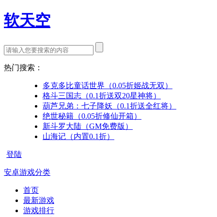
软天空
热门搜索：
多克多比童话世界（0.05折姬战无双）
格斗三国志（0.1折送双20星神将）
葫芦兄弟：七子降妖（0.1折送全红将）
绝世秘籍（0.05折修仙开箱）
新斗罗大陆（GM免费版）
山海记（内置0.1折）
登陆
安卓游戏分类
首页
最新游戏
游戏排行