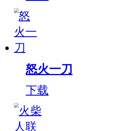
怒火一刀
下载