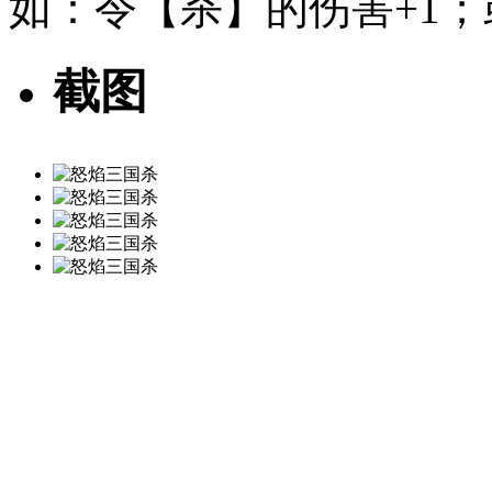
如：令【杀】的伤害+1
截图