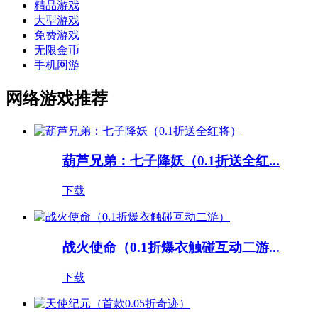
精品游戏
大型游戏
免费游戏
无限金币
手机网游
网络游戏推荐
葫芦兄弟：七子降妖（0.1折送全红...
下载
战火使命（0.1折爆衣触碰互动二游...
下载