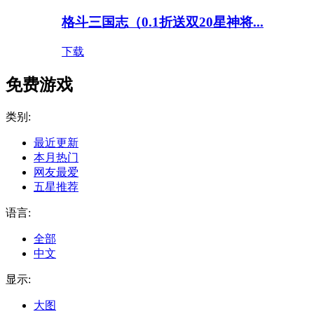
格斗三国志（0.1折送双20星神将...
下载
免费游戏
类别:
最近更新
本月热门
网友最爱
五星推荐
语言:
全部
中文
显示:
大图