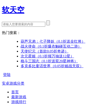
软天空
热门搜索：
葫芦兄弟：七子降妖（0.1折送全红将）
战火使命（0.1折爆衣触碰互动二游）
天使纪元（首款0.05折奇迹）
次元星姬（0.1折领万抽送12星）
格斗三国志（0.1折送双20星神将）
多克多比童话世界（0.05折姬战无双）
登陆
安卓游戏分类
首页
最新游戏
游戏排行