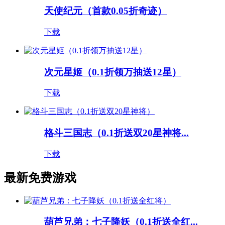
天使纪元（首款0.05折奇迹）
下载
次元星姬（0.1折领万抽送12星）
下载
格斗三国志（0.1折送双20星神将...
下载
最新免费游戏
葫芦兄弟：七子降妖（0.1折送全红...