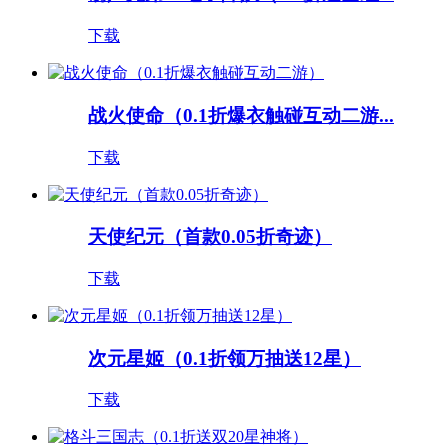
下载
战火使命（0.1折爆衣触碰互动二游...
下载
天使纪元（首款0.05折奇迹）
下载
次元星姬（0.1折领万抽送12星）
下载