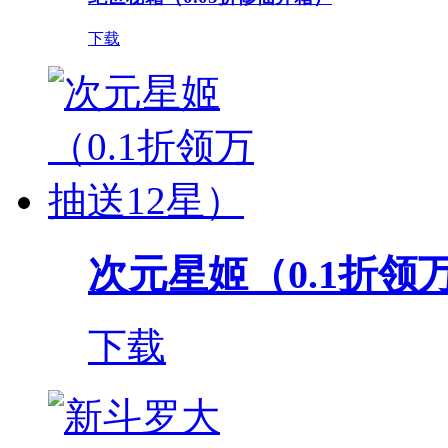
下载
次元星姬（0.1折领
下载