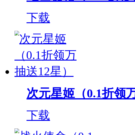
下载
次元星姬（0.1折领
下载