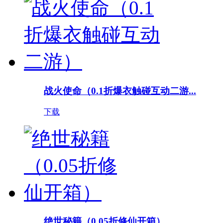
战火使命（0.1折爆衣触碰互动二游...
下载
绝世秘籍（0.05折修仙开箱）