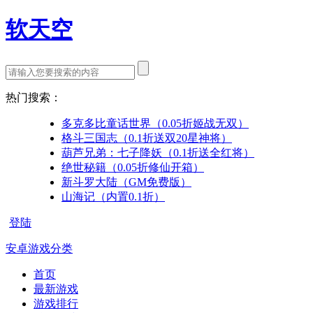
软天空
热门搜索：
多克多比童话世界（0.05折姬战无双）
格斗三国志（0.1折送双20星神将）
葫芦兄弟：七子降妖（0.1折送全红将）
绝世秘籍（0.05折修仙开箱）
新斗罗大陆（GM免费版）
山海记（内置0.1折）
登陆
安卓游戏分类
首页
最新游戏
游戏排行