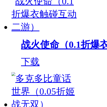
战火使命（0.1折爆衣
下载