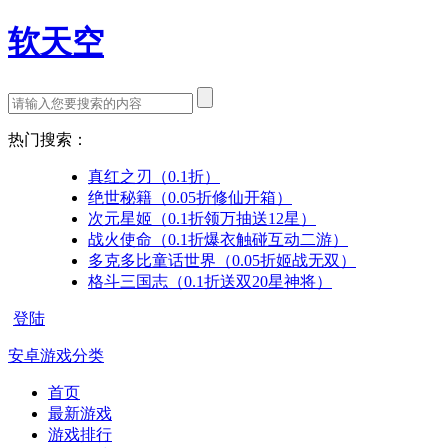
软天空
热门搜索：
真红之刃（0.1折）
绝世秘籍（0.05折修仙开箱）
次元星姬（0.1折领万抽送12星）
战火使命（0.1折爆衣触碰互动二游）
多克多比童话世界（0.05折姬战无双）
格斗三国志（0.1折送双20星神将）
登陆
安卓游戏分类
首页
最新游戏
游戏排行