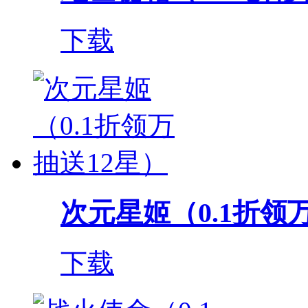
下载
次元星姬（0.1折领
下载