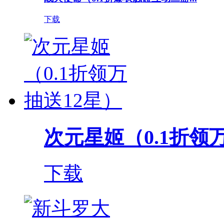
下载
次元星姬（0.1折领
下载