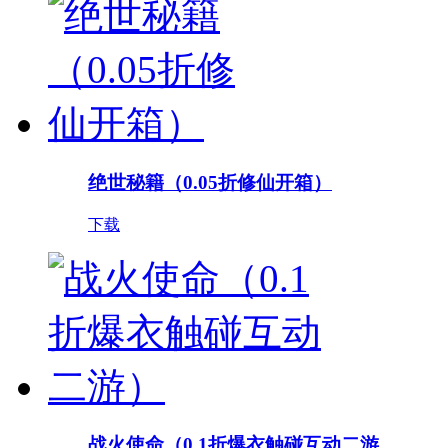
绝世秘籍（0.05折修仙开箱）
下载
战火使命（0.1折爆衣触碰互动二游...