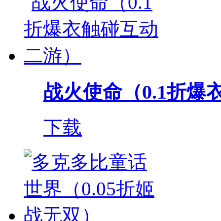
战火使命（0.1折爆衣
下载