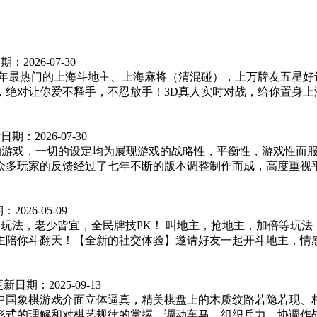
期：
2026-07-30
----2017年最热门的上海斗地主、上海麻将（清混碰），上万牌
绝对让你爱不释手，不忍放手！3D真人实时对战，给你置身上海弄
日期：
2026-07-30
的游戏，一切的设定均为展现游戏的战略性，平衡性，游戏性而
多玩家的反馈经过了七年不断的版本调整制作而成，高度重视平衡
期：
2026-05-09
玩法，老少皆宜，全民牌技PK！ 叫地主，抢地主，加倍等玩法
陪你斗翻天！【全新的社交体验】邀请好友一起开斗地主，情感连
更新日期：
2025-09-13
国象棋游戏介面立体逼真，精美棋盘上的木质纹路若隐若现、相
式的理解和对棋艺规律的掌握，调动车马，组织兵力，协调作战。