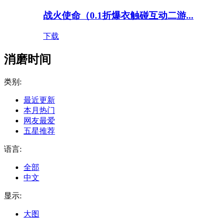
战火使命（0.1折爆衣触碰互动二游...
下载
消磨时间
类别:
最近更新
本月热门
网友最爱
五星推荐
语言:
全部
中文
显示:
大图