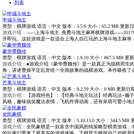
列表
申城斗地主
类型：
棋牌游戏
语言：
中文
版本：
3.5.6
大小：
65.2 MB
更新日
游戏介绍：
------上海斗地主 免费斗地主麻将棋牌游戏--
开即玩。这款游戏是一款适合上海人自己玩的上海斗地主麻将，
豪华曹魏传
类型：
棋牌游戏
语言：
中文
版本：
1.9.10
大小：
867.5 MB
更新
游戏介绍：
●游戏介绍《豪华曹魏传》是一款真正为战棋而生
角，讲述曹操平定乱世统一全国故事的战棋游戏。本作吸收了众
芒果斗地主
类型：
棋牌游戏
语言：
中文
版本：
9.2.59
大小：
0 MB
更新日
游戏介绍：
【游戏特色】：【经典斗地主玩法】经典玩法+癞子
风格，趣味搞笑魔法表情，飞机炸弹动画，还有呆萌可爱小地主
全民象棋
类型：
棋牌游戏
语言：
中文
版本：
5.10.13.0
大小：
344.5 MB
游戏介绍：
全民象棋是一款富含中国风的纯策略型棋类游戏，中
的玩家们带来了最真实的游戏体验，下棋双方根据自己对棋局形