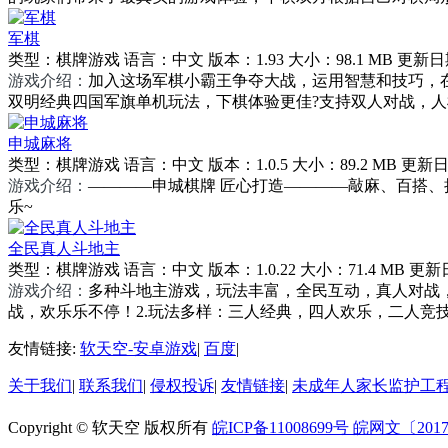
军棋
类型：
棋牌游戏
语言：
中文
版本：
1.93
大小：
98.1 MB
更新日
游戏介绍：
加入这场军棋小霸王争夺大战，运用智慧和技巧，
双明经典四国军旗单机玩法，下棋体验更佳?支持双人对战，人机
申城麻将
类型：
棋牌游戏
语言：
中文
版本：
1.0.5
大小：
89.2 MB
更新日
游戏介绍：
————申城棋牌 匠心打造————敲麻、百搭
乐~
全民真人斗地主
类型：
棋牌游戏
语言：
中文
版本：
1.0.22
大小：
71.4 MB
更新
游戏介绍：
多种斗地主游戏，玩法丰富，全民互动，真人对战，
战，欢乐乐不停！2.玩法多样：三人经典，四人欢乐，二人竞技
友情链接:
软天空-安卓游戏
|
百度
|
关于我们
|
联系我们
|
侵权投诉
|
友情链接
|
未成年人家长监护工
Copyright © 软天空 版权所有
皖ICP备11008699号
皖网文〔2017