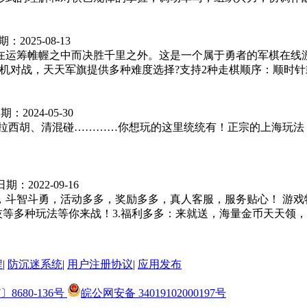
期：
2025-08-13
在运筹帷幄之中而决胜千里之外。这是一个属于勇者的军棋在线
对战，天天军旗提供多种难度选择?支持2种走棋顺序：顺时针或
期：
2024-05-30
、拉西胡、清混碰…………你想玩的这里统统有！正宗的上海玩
日期：
2022-09-16
斗智斗勇，活动多多，奖励多多，真人客服，服务贴心！ 游戏
等多种玩法等你来战！3.福利多多：来就送，海量金币天天领，精彩
程
|
防沉迷系统
|
用户注册协议
|
应用发布
〕8680-136号
皖公网安备 34019102000197号