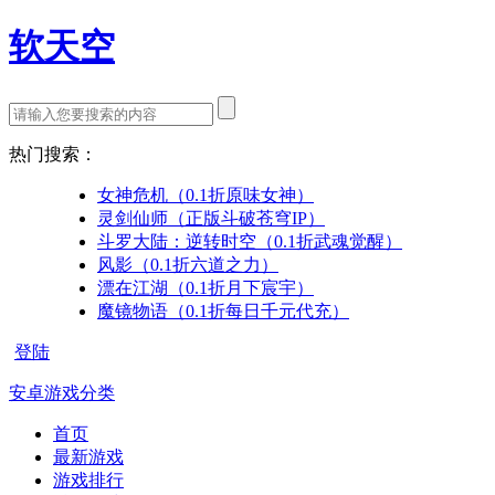
软天空
热门搜索：
女神危机（0.1折原味女神）
灵剑仙师（正版斗破苍穹IP）
斗罗大陆：逆转时空（0.1折武魂觉醒）
风影（0.1折六道之力）
漂在江湖（0.1折月下宸宇）
魔镜物语（0.1折每日千元代充）
登陆
安卓游戏分类
首页
最新游戏
游戏排行