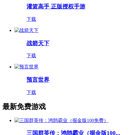
灌篮高手 正版授权手游
下载
战箭天下
下载
预言世界
下载
最新免费游戏
三国群英传：鸿鹄霸业（掘金版100...