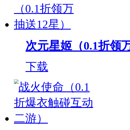
次元星姬（0.1折领
下载