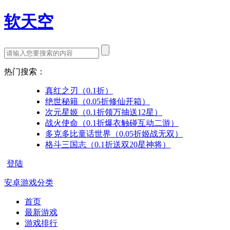
软天空
热门搜索：
真红之刃（0.1折）
绝世秘籍（0.05折修仙开箱）
次元星姬（0.1折领万抽送12星）
战火使命（0.1折爆衣触碰互动二游）
多克多比童话世界（0.05折姬战无双）
格斗三国志（0.1折送双20星神将）
登陆
安卓游戏分类
首页
最新游戏
游戏排行