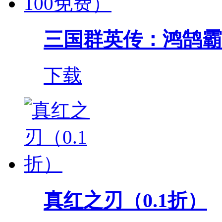
三国群英传：鸿鹄霸业（
下载
真红之刃（0.1折）