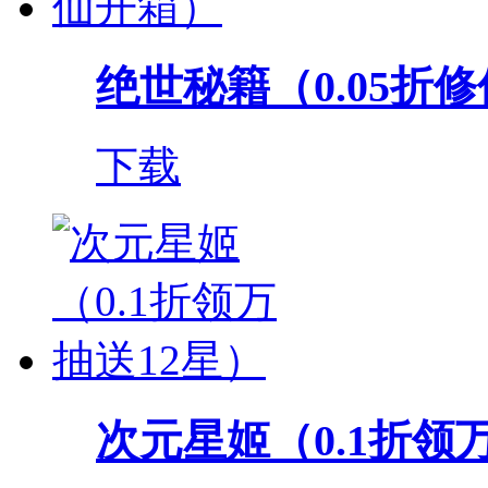
绝世秘籍（0.05折
下载
次元星姬（0.1折领