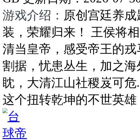
游戏介绍：
原创宫廷养成
装，荣耀归来！ 王侯将
清当皇帝，感受帝王的戎
割据，忧患丛生，加之海
眈，大清江山社稷岌可危..
这个扭转乾坤的不世英雄