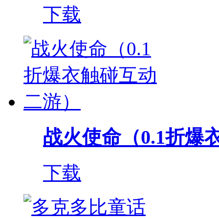
下载
战火使命（0.1折爆衣
下载