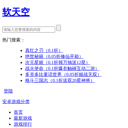
软天空
热门搜索：
真红之刃（0.1折）
绝世秘籍（0.05折修仙开箱）
次元星姬（0.1折领万抽送12星）
战火使命（0.1折爆衣触碰互动二游）
多克多比童话世界（0.05折姬战无双）
格斗三国志（0.1折送双20星神将）
登陆
安卓游戏分类
首页
最新游戏
游戏排行