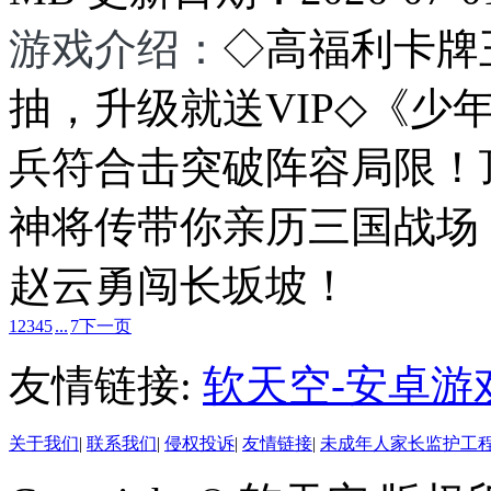
游戏介绍：
◇高福利卡牌
抽，升级就送VIP◇《少
兵符合击突破阵容局限！
神将传带你亲历三国战场
赵云勇闯长坂坡！
1
2
3
4
5
...
7
下一页
友情链接:
软天空-安卓游
关于我们
|
联系我们
|
侵权投诉
|
友情链接
|
未成年人家长监护工