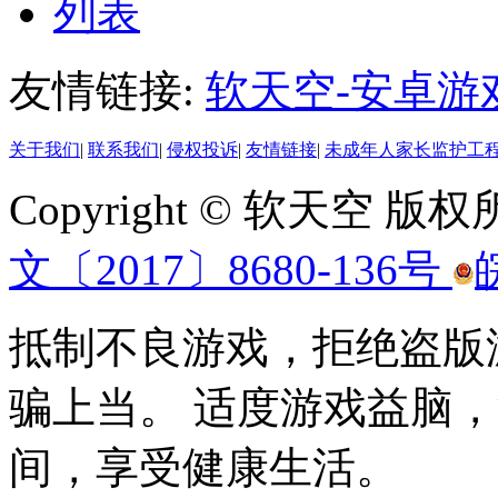
列表
友情链接:
软天空-安卓游
关于我们
|
联系我们
|
侵权投诉
|
友情链接
|
未成年人家长监护工
Copyright © 软天空 版
文〔2017〕8680-136号
抵制不良游戏，拒绝盗版
骗上当。 适度游戏益脑
间，享受健康生活。