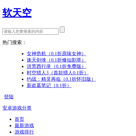
软天空
热门搜索：
女神危机（0.1折原味女神）
诛天剑侠（0.1折修仙割草）
洪荒西行录（0.1折免费版）
时空猎人3（首款猎人0.1折）
约战：精灵再临（0.1折怀旧版）
新盗墓笔记（0.1折）
登陆
安卓游戏分类
首页
最新游戏
游戏排行