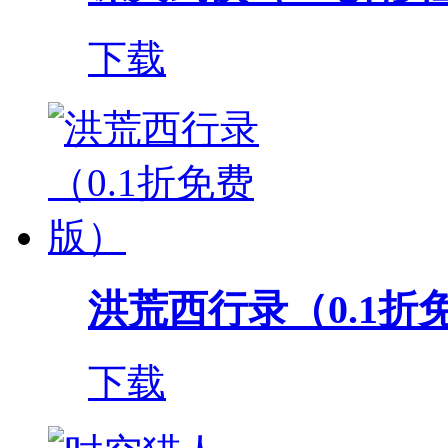
下载
洪荒西行录（0.1折
下载