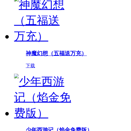
神魔幻想（五福送万充）
下载
少年西游记（焰金免费版）