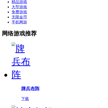
精品游戏
大型游戏
免费游戏
无限金币
手机网游
网络游戏推荐
牌兵布阵
下载