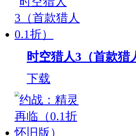
时空猎人3（首款猎人
下载