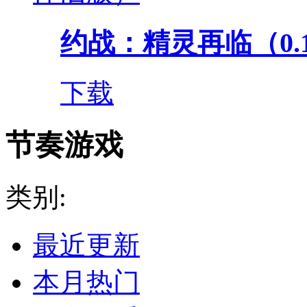
约战：精灵再临（0.
下载
节奏游戏
类别:
最近更新
本月热门