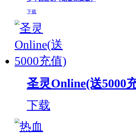
下载
圣灵Online(送5000
下载