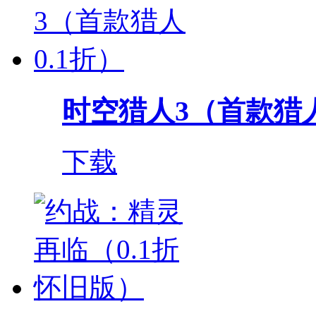
时空猎人3（首款猎人
下载