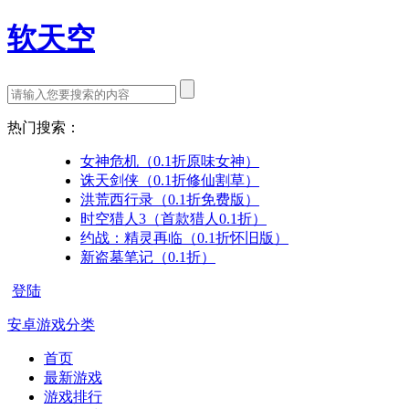
软天空
热门搜索：
女神危机（0.1折原味女神）
诛天剑侠（0.1折修仙割草）
洪荒西行录（0.1折免费版）
时空猎人3（首款猎人0.1折）
约战：精灵再临（0.1折怀旧版）
新盗墓笔记（0.1折）
登陆
安卓游戏分类
首页
最新游戏
游戏排行