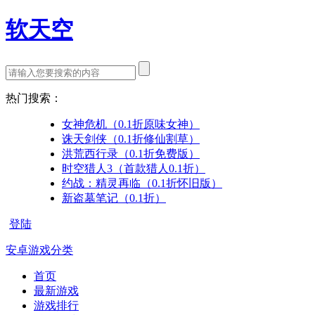
软天空
热门搜索：
女神危机（0.1折原味女神）
诛天剑侠（0.1折修仙割草）
洪荒西行录（0.1折免费版）
时空猎人3（首款猎人0.1折）
约战：精灵再临（0.1折怀旧版）
新盗墓笔记（0.1折）
登陆
安卓游戏分类
首页
最新游戏
游戏排行