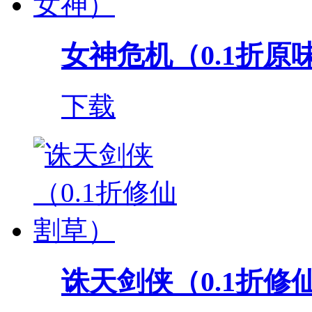
女神危机（0.1折原
下载
诛天剑侠（0.1折修