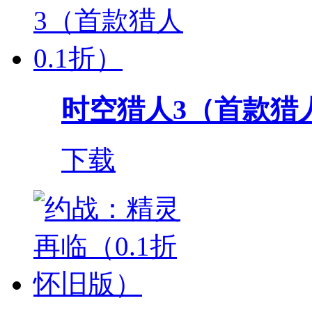
时空猎人3（首款猎人
下载