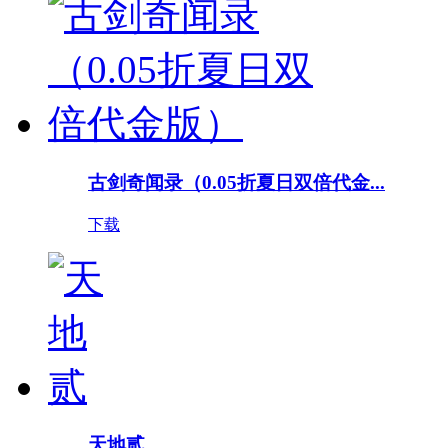
古剑奇闻录（0.05折夏日双倍代金...
下载
天地贰