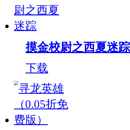
摸金校尉之西夏迷踪
下载