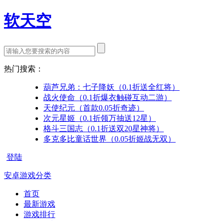
软天空
热门搜索：
葫芦兄弟：七子降妖（0.1折送全红将）
战火使命（0.1折爆衣触碰互动二游）
天使纪元（首款0.05折奇迹）
次元星姬（0.1折领万抽送12星）
格斗三国志（0.1折送双20星神将）
多克多比童话世界（0.05折姬战无双）
登陆
安卓游戏分类
首页
最新游戏
游戏排行