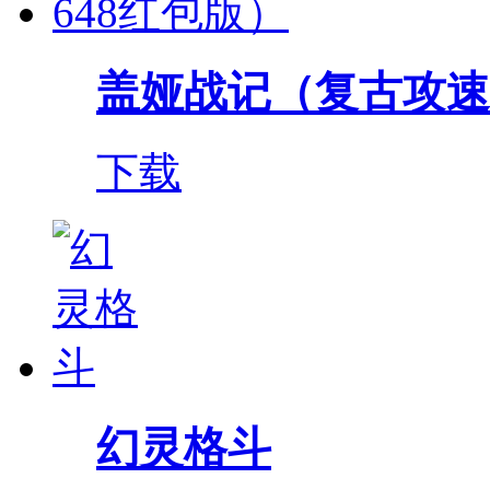
盖娅战记（复古攻速
下载
幻灵格斗