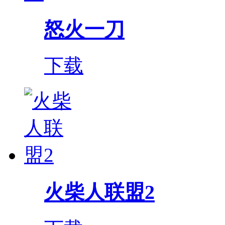
怒火一刀
下载
火柴人联盟2