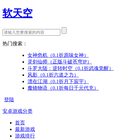
软天空
热门搜索：
女神危机（0.1折原味女神）
灵剑仙师（正版斗破苍穹IP）
斗罗大陆：逆转时空（0.1折武魂觉醒）
风影（0.1折六道之力）
漂在江湖（0.1折月下宸宇）
魔镜物语（0.1折每日千元代充）
登陆
安卓游戏分类
首页
最新游戏
游戏排行