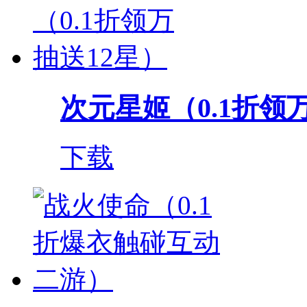
次元星姬（0.1折领
下载