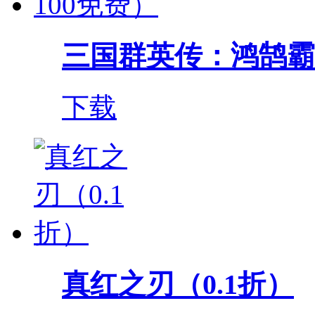
三国群英传：鸿鹄霸业（
下载
真红之刃（0.1折）