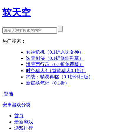
软天空
热门搜索：
女神危机（0.1折原味女神）
诛天剑侠（0.1折修仙割草）
洪荒西行录（0.1折免费版）
时空猎人3（首款猎人0.1折）
约战：精灵再临（0.1折怀旧版）
新盗墓笔记（0.1折）
登陆
安卓游戏分类
首页
最新游戏
游戏排行