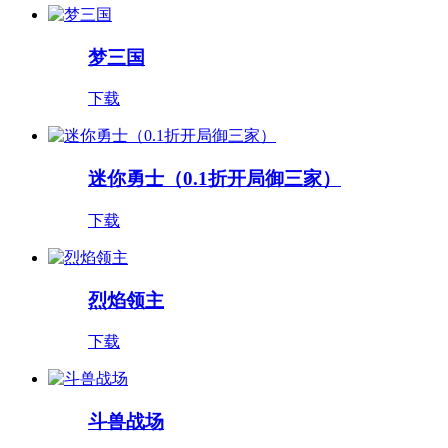
梦三国
下载
迷你勇士（0.1折开局御三家）
下载
烈焰领主
下载
斗兽战场