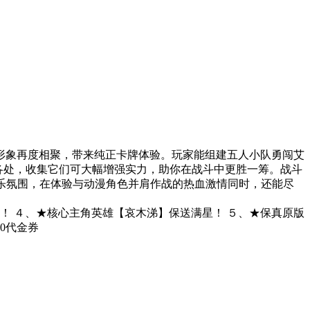
经典形象再度相聚，带来纯正卡牌体验。玩家能组建五人小队勇闯艾
落各处，收集它们可大幅增强实力，助你在战斗中更胜一筹。战斗
满欢乐氛围，在体验与动漫角色并肩作战的热血激情同时，还能尽
金券！ ４、★核心主角英雄【哀木涕】保送满星！ ５、★保真原版
00代金券