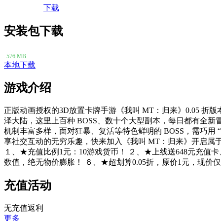
下载
安装包下载
576 MB
本地下载
游戏介绍
正版动画授权的3D放置卡牌手游《我叫 MT：归来》0.05
泽大陆，这里上百种 BOSS、数十个大型副本，每日都有全
机制丰富多样，面对狂暴、复活等特色鲜明的 BOSS，需巧用
享社交互动的无穷乐趣，快来加入《我叫 MT：归来》开启属
１、★充值比例1元：10游戏货币！ ２、★上线送648元充值
数值，绝无物价膨胀！ ６、★超划算0.05折，原价1元，现价仅需0
充值活动
无充值返利
更多