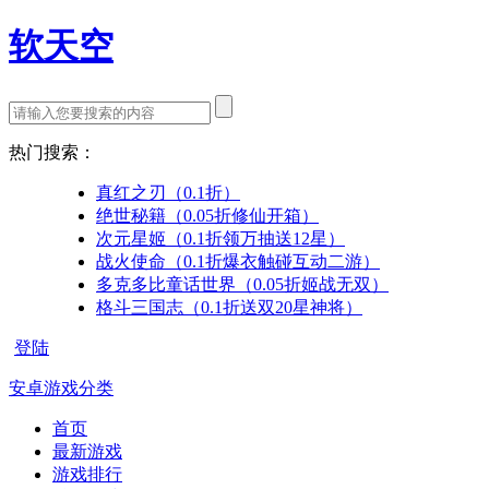
软天空
热门搜索：
真红之刃（0.1折）
绝世秘籍（0.05折修仙开箱）
次元星姬（0.1折领万抽送12星）
战火使命（0.1折爆衣触碰互动二游）
多克多比童话世界（0.05折姬战无双）
格斗三国志（0.1折送双20星神将）
登陆
安卓游戏分类
首页
最新游戏
游戏排行