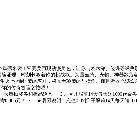
 折版本重磅来袭！它完美再现动漫角色，让你与哀木涕、傻馒等
新冒险涌现，时刻刺激着你的挑战欲。海量坐骑、宠物、神器散
 “集火”“控制” 策略应对，极其考验策略与操作。而且游戏充
于你的传奇冒险之旅吧！
卡、大量抽奖券和极品道具！ ３、★开服前14天每天送1000代
.005元！ ７、★后缀说明：充值0.05折 开服前14天每天送10