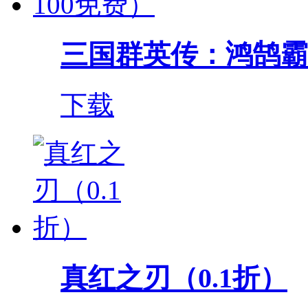
三国群英传：鸿鹄霸业（
下载
真红之刃（0.1折）