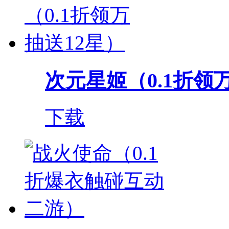
次元星姬（0.1折领
下载