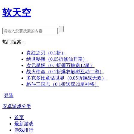
软天空
热门搜索：
真红之刃（0.1折）
绝世秘籍（0.05折修仙开箱）
次元星姬（0.1折领万抽送12星）
战火使命（0.1折爆衣触碰互动二游）
多克多比童话世界（0.05折姬战无双）
格斗三国志（0.1折送双20星神将）
登陆
安卓游戏分类
首页
最新游戏
游戏排行