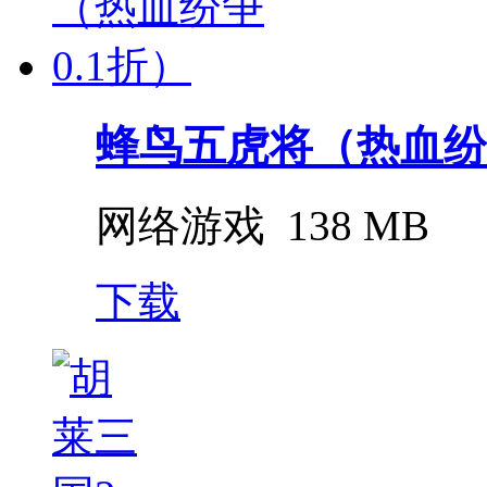
蜂鸟五虎将（热血纷争
网络游戏
138 MB
下载