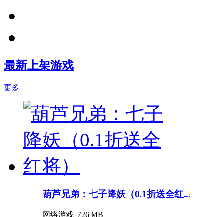
最新上架游戏
更多
葫芦兄弟：七子降妖（0.1折送全红...
网络游戏
726 MB