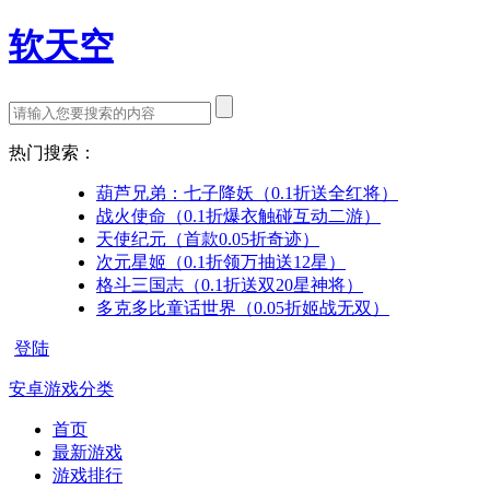
软天空
热门搜索：
葫芦兄弟：七子降妖（0.1折送全红将）
战火使命（0.1折爆衣触碰互动二游）
天使纪元（首款0.05折奇迹）
次元星姬（0.1折领万抽送12星）
格斗三国志（0.1折送双20星神将）
多克多比童话世界（0.05折姬战无双）
登陆
安卓游戏分类
首页
最新游戏
游戏排行