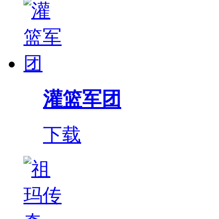
灌篮军团
下载