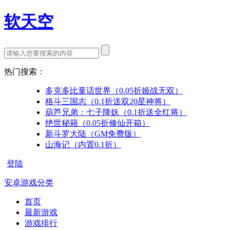
软天空
热门搜索：
多克多比童话世界（0.05折姬战无双）
格斗三国志（0.1折送双20星神将）
葫芦兄弟：七子降妖（0.1折送全红将）
绝世秘籍（0.05折修仙开箱）
新斗罗大陆（GM免费版）
山海记（内置0.1折）
登陆
安卓游戏分类
首页
最新游戏
游戏排行