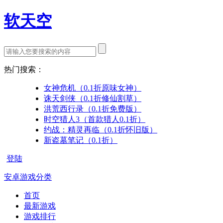
软天空
热门搜索：
女神危机（0.1折原味女神）
诛天剑侠（0.1折修仙割草）
洪荒西行录（0.1折免费版）
时空猎人3（首款猎人0.1折）
约战：精灵再临（0.1折怀旧版）
新盗墓笔记（0.1折）
登陆
安卓游戏分类
首页
最新游戏
游戏排行