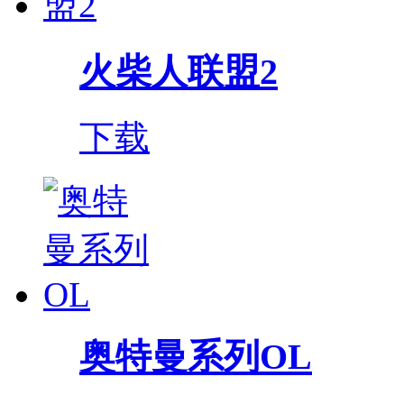
火柴人联盟2
下载
奥特曼系列OL