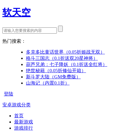
软天空
热门搜索：
多克多比童话世界（0.05折姬战无双）
格斗三国志（0.1折送双20星神将）
葫芦兄弟：七子降妖（0.1折送全红将）
绝世秘籍（0.05折修仙开箱）
新斗罗大陆（GM免费版）
山海记（内置0.1折）
登陆
安卓游戏分类
首页
最新游戏
游戏排行