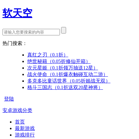
软天空
热门搜索：
真红之刃（0.1折）
绝世秘籍（0.05折修仙开箱）
次元星姬（0.1折领万抽送12星）
战火使命（0.1折爆衣触碰互动二游）
多克多比童话世界（0.05折姬战无双）
格斗三国志（0.1折送双20星神将）
登陆
安卓游戏分类
首页
最新游戏
游戏排行