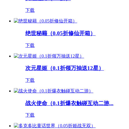
下载
绝世秘籍（0.05折修仙开箱）
下载
次元星姬（0.1折领万抽送12星）
下载
战火使命（0.1折爆衣触碰互动二游...
下载