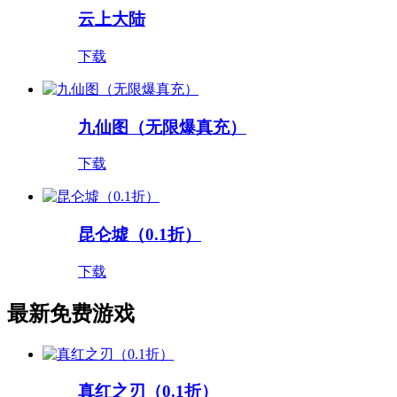
云上大陆
下载
九仙图（无限爆真充）
下载
昆仑墟（0.1折）
下载
最新免费游戏
真红之刃（0.1折）