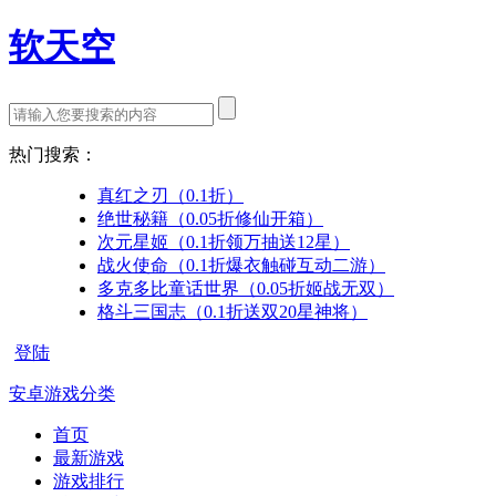
软天空
热门搜索：
真红之刃（0.1折）
绝世秘籍（0.05折修仙开箱）
次元星姬（0.1折领万抽送12星）
战火使命（0.1折爆衣触碰互动二游）
多克多比童话世界（0.05折姬战无双）
格斗三国志（0.1折送双20星神将）
登陆
安卓游戏分类
首页
最新游戏
游戏排行