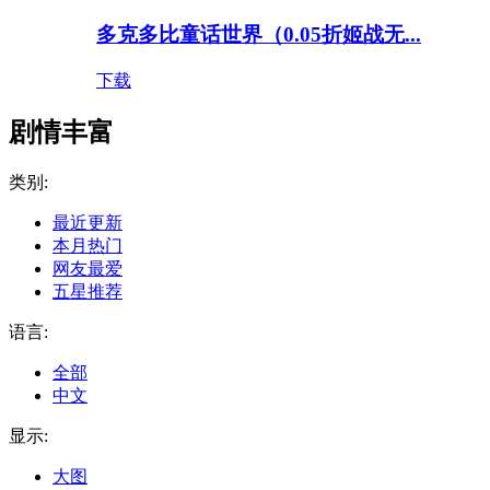
多克多比童话世界（0.05折姬战无...
下载
剧情丰富
类别:
最近更新
本月热门
网友最爱
五星推荐
语言:
全部
中文
显示:
大图