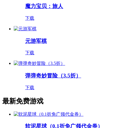
魔力宝贝：旅人
下载
元游军棋
下载
弹弹奇妙冒险（3.5折）
下载
最新免费游戏
软泥星球（0.1折免广领代金券）