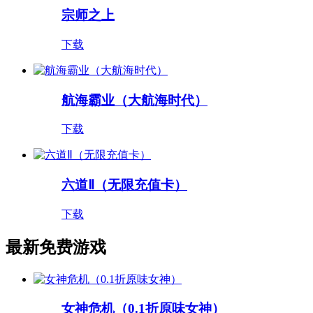
宗师之上
下载
航海霸业（大航海时代）
下载
六道Ⅱ（无限充值卡）
下载
最新免费游戏
女神危机（0.1折原味女神）