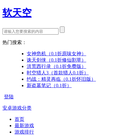
软天空
热门搜索：
女神危机（0.1折原味女神）
诛天剑侠（0.1折修仙割草）
洪荒西行录（0.1折免费版）
时空猎人3（首款猎人0.1折）
约战：精灵再临（0.1折怀旧版）
新盗墓笔记（0.1折）
登陆
安卓游戏分类
首页
最新游戏
游戏排行