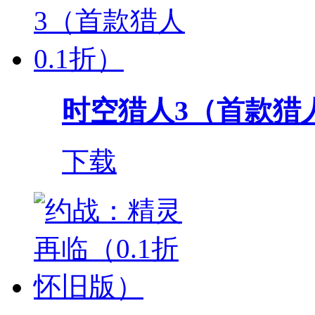
时空猎人3（首款猎人
下载