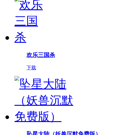
欢乐三国杀
下载
坠星大陆（妖兽沉默免费版）