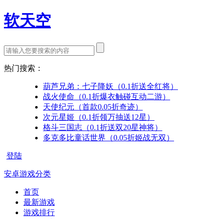
软天空
热门搜索：
葫芦兄弟：七子降妖（0.1折送全红将）
战火使命（0.1折爆衣触碰互动二游）
天使纪元（首款0.05折奇迹）
次元星姬（0.1折领万抽送12星）
格斗三国志（0.1折送双20星神将）
多克多比童话世界（0.05折姬战无双）
登陆
安卓游戏分类
首页
最新游戏
游戏排行