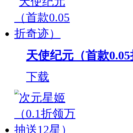
天使纪元（首款0.0
下载