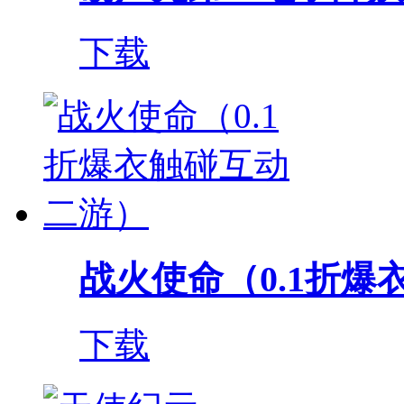
下载
战火使命（0.1折爆衣
下载