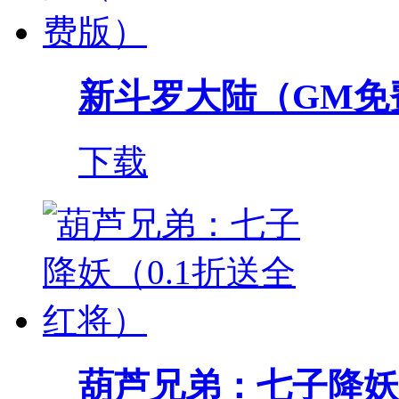
新斗罗大陆（GM免
下载
葫芦兄弟：七子降妖（0