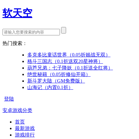
软天空
热门搜索：
多克多比童话世界（0.05折姬战无双）
格斗三国志（0.1折送双20星神将）
葫芦兄弟：七子降妖（0.1折送全红将）
绝世秘籍（0.05折修仙开箱）
新斗罗大陆（GM免费版）
山海记（内置0.1折）
登陆
安卓游戏分类
首页
最新游戏
游戏排行