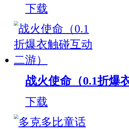
下载
战火使命（0.1折爆衣
下载