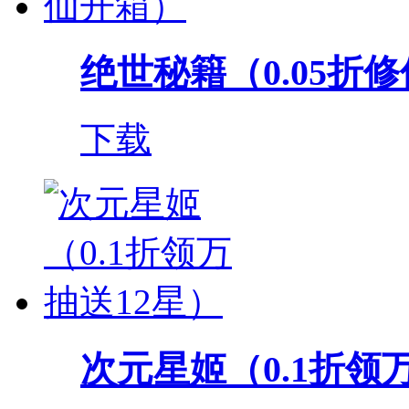
绝世秘籍（0.05折
下载
次元星姬（0.1折领